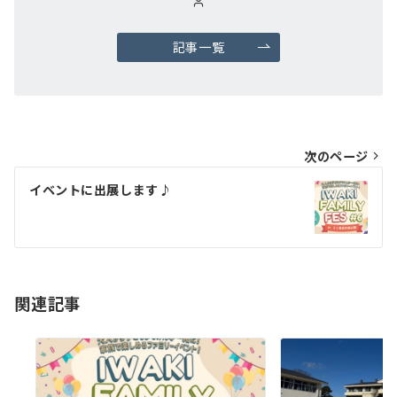
記事一覧
投
次のページ
稿
イベントに出展します♪
ナ
ビ
ゲ
ー
関連記事
シ
ョ
ン