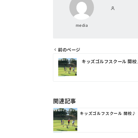
media
前のページ
投
キッズゴルフスクール 開校
稿
ナ
ビ
ゲ
関連記事
ー
キッズゴルフスクール 開校♪
シ
ョ